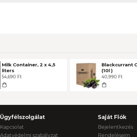
Milk Container, 2 x 4,5
Blackcurrant 
liters
(10l )
54,690 Ft
40,990 Ft
Ügyfélszolgálat
Saját Fiók
Kapcsolat
Bejelentkezés
Adatvédelmi szabályzat
Rendeléseim