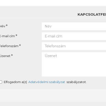
KAPCSOLATFE
Név
E-mail cím
Telefonszám
Üzenet
Elfogadom a(z)
Adatvédelmi szabályzat
szabályzatot.