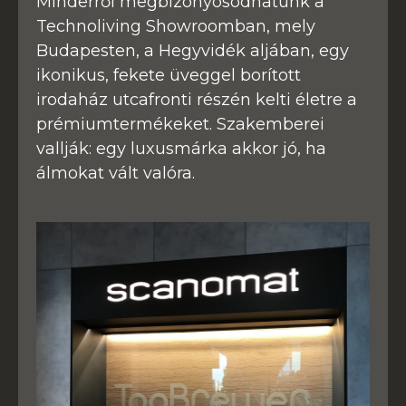
Minderről megbizonyosodhatunk a
Technoliving Showroomban, mely
Budapesten, a Hegyvidék aljában, egy
ikonikus, fekete üveggel borított
irodaház utcafronti részén kelti életre a
prémiumtermékeket. Szakemberei
vallják: egy luxusmárka akkor jó, ha
álmokat vált valóra.