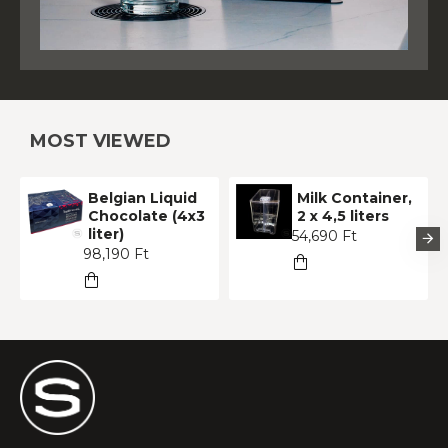
MOST VIEWED
Belgian Liquid
Milk Container,
Chocolate (4x3
2 x 4,5 liters
liter)
54,690 Ft
98,190 Ft