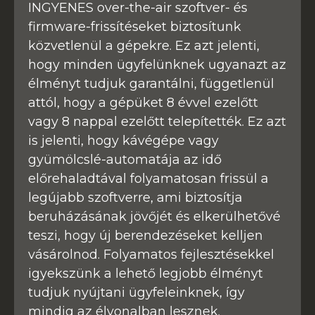
INGYENES over-the-air szoftver- és
firmware-frissítéseket biztosítunk
közvetlenül a gépekre. Ez azt jelenti,
hogy minden ügyfelünknek ugyanazt az
élményt tudjuk garantálni, függetlenül
attól, hogy a gépüket 8 évvel ezelőtt
vagy 8 nappal ezelőtt telepítették. Ez azt
is jelenti, hogy kávégépe vagy
gyümölcslé-automatája az idő
előrehaladtával folyamatosan frissül a
legújabb szoftverre, ami biztosítja
beruházásának jövőjét és elkerülhetővé
teszi, hogy új berendezéseket kelljen
vásárolnod. Folyamatos fejlesztésekkel
igyekszünk a lehető legjobb élményt
tudjuk nyújtani ügyfeleinknek, így
mindig az élvonalban lesznek.