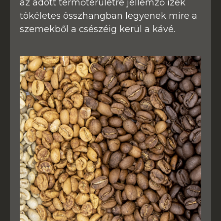
az adott termőterületre jellemző ízek
tökéletes összhangban legyenek mire a
szemekből a csészéig kerül a kávé.